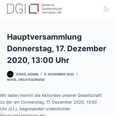
Z
u
m
I
n
Hauptversammlung
h
a
Donnerstag, 17. Dezember
l
2020, 13:00 Uhr
t
s
p
DGIAG_ADMIN
6. NOVEMBER 2020
r
NEWS
,
UNCATEGORIZED
i
n
Wir laden hiermit die Aktionäre unserer Gesellschaft
g
zu der am Donnerstag, 17. Dezember 2020, 13:00
e
Uhr (s.t.), beginnenden ordentlichen
n
Hauptversammlung ein.