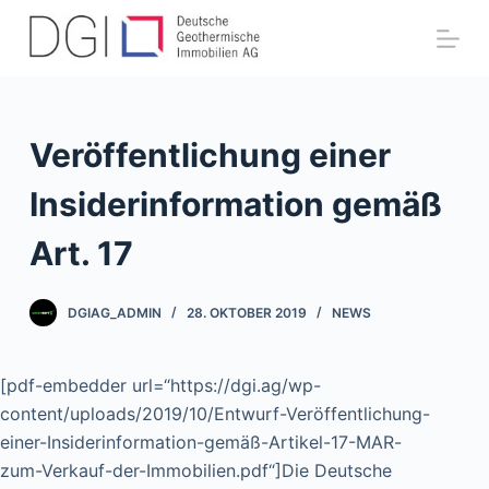
Z
u
m
I
n
Veröffentlichung einer
h
a
Insiderinformation gemäß
l
Art. 17
t
s
p
DGIAG_ADMIN
28. OKTOBER 2019
NEWS
r
i
[pdf-embedder url=“https://dgi.ag/wp-
n
content/uploads/2019/10/Entwurf-Veröffentlichung-
g
einer-Insiderinformation-gemäß-Artikel-17-MAR-
e
zum-Verkauf-der-Immobilien.pdf“]Die Deutsche
n